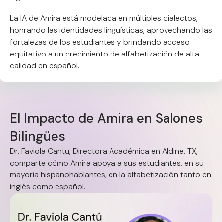
La IA de Amira está modelada en múltiples dialectos,
honrando las identidades lingüísticas, aprovechando las
fortalezas de los estudiantes y brindando acceso
equitativo a un crecimiento de alfabetización de alta
calidad en español.
E
l
I
m
p
a
c
t
o
d
e
A
m
i
r
a
e
n
S
a
l
o
n
e
s
B
i
l
i
n
g
ü
e
s
Dr. Faviola Cantu, Directora Académica en Aldine, TX,
comparte cómo Amira apoya a sus estudiantes, en su
mayoría hispanohablantes, en la alfabetización tanto en
inglés como español.